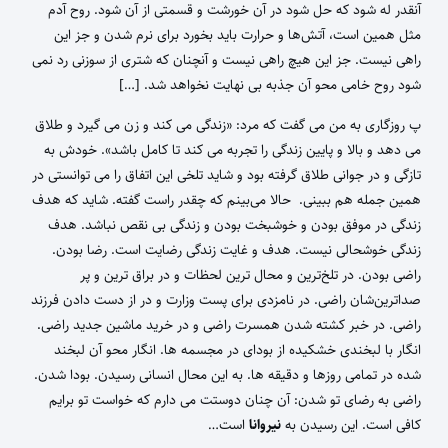
آنقدر له شود که حل شود در‌ آن خورشت و قسمتی از آن شود. روح آدم
مثل همین است، آتش‌ها و حرارت باید بخورد برای نرم شدن و جز این
راهی نیست. جز این هیچ راهی نیست و آنچنان که شتری از سوزنی رد نمی
شود روح خامی محو آن جذبه بی نهایت نخواهد شد. […]
پ روزگاری به من می گفت که مرد: «زندگی می کند و زن می گیرد و طلاق
می دهد و بالا و پایین زندگی را تجربه می کند تا کامل باشد». خودش به
تازگی و در جوانی طلاق گرفته بود و شاید تلخی‌ این اتفاق را می توانستی در
همین جمله هم ببینی. حالا می‌بینم که چقدر راست گفته. شاید که هدف
زندگی در موفق بودن و خوشبخت بودن و زندگی بی نقص نباشد. هدف
زندگی خوشحالی نیست. هدف و غایت زندگی رضایت است. رضا بودن.
راضی بودن. در تلخ‌ترین و محال ترین لحظات و در براق ترین و پر
صداترین‌شان راضی. در نامزدی برای پست وزارت و در از دست دادن فرزند
راضی. در خبر کشته شدن همسرت راضی و در خرید ماشین جدید راضی.
انگار با لبخندی خشکیده از بودای در مجسمه ها. انگار محو آن لبخند
شده در تمامی روزها و دقیقه ها. به این محال انسانی رسیدن. بودا شدن.
راضی به رضای تو شدن: آن چنان دوستت می دارم که خواست تو برایم
کافی است. این رسیدن به
نیروانا
است…