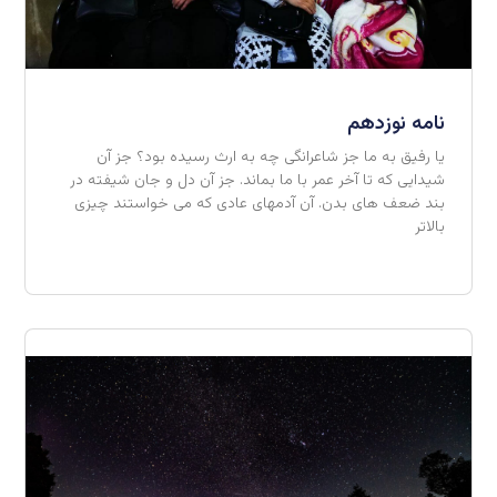
نامه نوزدهم
یا رفیق به ما جز شاعرانگی چه به ارث رسیده بود؟ جز آن
شیدایی که تا آخر عمر با ما بماند. جز آن دل و جان شیفته در
بند ضعف های بدن. آن آدمهای عادی که می خواستند چیزی
بالاتر