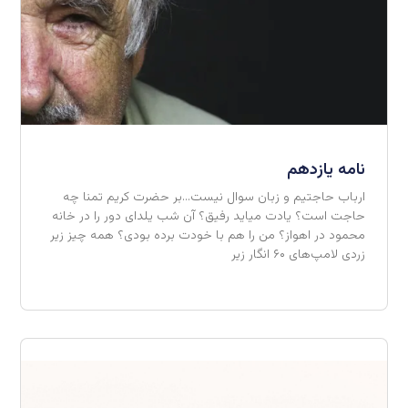
نامه یازدهم
ارباب حاجتیم و زبان سوال نیست…بر حضرت کریم تمنا چه
حاجت است؟ یادت میاید رفیق؟ آن شب یلدای دور را در خانه
محمود در اهواز؟ من را هم با خودت برده بودی؟ همه چیز زیر
زردی لامپ‌های ۶۰ انگار زیر