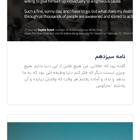
نامه سیزدهم
گفته بود که: «فلانی، من هیچ طلبی از این دنیا ندارم. هیچ
چیزی نیست دیگر که فکر کنم دنیا وظیفه اش بود که به ما
بدهد و نداد و آماده رفتنم هر وقت که وقتش بیاید» و آن
پادشاه -مارکوس