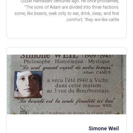
Quzat Hamadani centuries ago. He once proclaimed,
“The sons of Adam are divided into three factions:
some, like beasts, seek only to eat, drink, sleep, and find
comfort, ‘they are like cattle,
Simone Weil