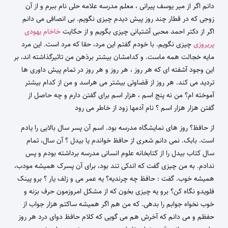
دانم اگر از میر یوسف پیرانی ، معلم مدرسه علامه حلی نام ببرم و از آن
زوجی که در قطار چند روز پیش دیدم چیزی نگویم. بی انصافی می دانم
اگر از دکتر احمد محبی آشتیانی چیزی بگویم و از حکایت
خاخام یهودی
پریروزی
چیزی نگویم. با خودم گفتم این مرد، حقا که مرد است. این مرد
مایه خجالت همه ماست. و کدامشان بیشتر برذهن من تاثیرگذاشته اند، بر
این وجود آشفته ای که هر روز ، هر روز و هر روز در تمام پیش داوری ها
تردید می کند. هر روز از قضاوتی بیشتر می هراسد و من از کدام بیشتر
آموخته ام؟ من نه پنج اسم ، هزار اسم برای گفتن دارم و چه حاصل از
گفتن هزار هزار اسم ؟ نام آدمها زود از خاطر می رود
از حافظ؟ روز های نمایشگاه مدرسه بود. اسم آن پسر سال بالایی را یادم
است. بابک. نمی دانم شعری از حافظ خواندم یا بیدل ؟ آن سال، تمام
سال کتاب بیدل را از کتابخانه علوم انسانی مدرسه برداشته بودم و پس
ندادم. به من چیزی گفت که اندکی تند بود، برای آن پسرک همیشه مودب،
همیشه خوب. گفت : حافظ چه چرندیه؟ یه عمر می و زلف یار ؟ برو پینک
فلویدو نگاه کن؟ برو یه چیزی بخون که از مشکل امروزمون حرف بزنه و
خوب نخواه جوابم را بدهی. که من هم اگر همیشه ساکتم هزار جواب از
حفظم و می دانم که آخرش هم می گویی که کلام حافظ دوای درد هر روز