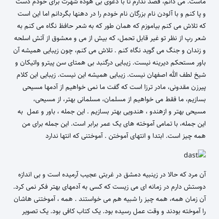
ماست. می دانم، قصد ندارم تا با دعوی بی هوده شهرت برای خودم دست
و پا کنم و با آلودن نام بزرگان نام خودم را در دهنها بگردانم اما این است
که تلاش می کنم بیاموزم که همان طور که به شعر حافظ نگاه می کنم به
شعر رپ از نظر تو غیر قابل تحمل، که بیش از می و معشوق از آتش اسلحه
و زندان و جنگ می گوید نگاه کنم . تلاش می کنم، چون زیبایی همیشه آن
باور مستحکم دیرینه نیست. زیبایی درگنبد بی همتای سن پیترو واتیکان و
شیخ لطف الله اصفهان نیست. زیبایی همیشه این نیست. زیبایی این کلام
پیرزن مقدونی، مادر ترزا است که گفت ما نمی خواهیم از آدمها مسیحی
بسازیم، ما فقط می خواهیم از مسلمان، مسلمانی بهتر، از مسیحی،
مسیحی بهتر و ازهندو ، هندویی بهتر بسازیم . این جمله ، باور و عمل به
این جمله، با تمامی آموخته های یک عمر برابر است. این جمله برای من
همه چیز است. ابتدا و انتهای آموختن . آموختنی که انتها ندارد
آن مرد که حالا در زینبیه دمشق در غربتی عجیب آرمیده است و بی اندازه
دوستش دارم در زمانه ای می زیست که کسی به آدمهای بهتر فکر نمی کرد.
آن زمان همه، همه چیز را شبیه هم می خواستند . همه ، آموختنی هاشان
را آموخته بودند و وقت عمل رسیده بود. یک کتاب کافی بود. یک تصویر