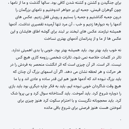
برای جنگیدن و کشتن و کشته شدن کافی بود. سالها گذشت و ما از نامها ،
چون گوهران قیمتی، جعبه ای پر جواهر اندوختیم و نامهای بزرگمان را
درون جعبه گذاشتیم و جعبه را بستیم و رویش قفل زدیم. عکس های
آدمها را به دیوارها زدیم و خب ، آن مرد تنها آرمیده تقصیری نداشت. آدمها
همیشه نیازمند عکس های لبخند بر لبند برای گوشه اطاق هایشان و این
عکس ها از ما و از پدرانمان آدمهای بهتری نساخت
نه خوب باید بهتر بود. باید همیشه بهتر بود. خوبی یا بدی اهمیتی ندارد.
تاثر در کلمات خلاصه نمی شود، تاثرات شخصی رزومه کاری هیچ کس
نیست. اثر است. اثر آن چیزی است که اثر انگشت منحصر به فردش را در
هر حرکت و هر لحظه نشان می دهد. اگر آن اسمهای بزرگ آن چنان که
باید بزرگ نبوده اند که آدمها هنوز هم این قدر ساده و عادی اند و یا ما
هیچ وقت شاگردان خوبی نبوده ایم، باید به فکر چاره دیگری بود باید بازی
را دوباره شروع کرد. باید آموخت. باید گستاخانه سوال کرد و بی پروا شک
کرد. باید محجوبانه نگریست و با احترام سکوت کرد هنوز چیزی برای
آموختن هست هنوز فرصتی برای شروع باقی مانده
.