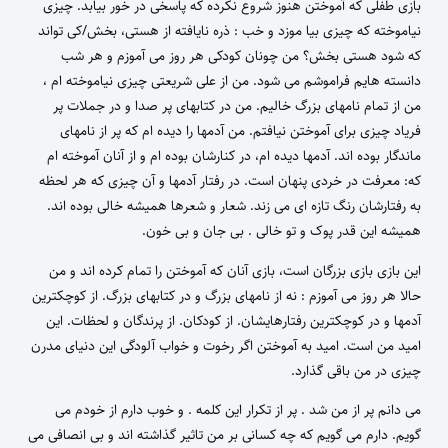
بازی طفلی که آموختن هنوز شروع نکرده که پاسخی در خور بیابد. چیزی
نیاموخته که چیزی بیا موزد و خب : ذره نایافته از هستی، بخش/کی تواند
که شود هستی بخش؟ من چونان کودکی هر روز می آموزم و هر شب
دانسته هایم فراموشم می شود. من از علی شریعتی چیزی نیاموخته ام ،
من از تمام نامهای بزرگ خالیم. من در کتابهای پر صدا و در جملات پر
فریاد چیزی برای آموختن نیافتم. من آدمها را دیده ام که پر از نامهای
ماندگار بوده اند. آدمها دیده ام، در کنارشان بوده ام و از آنان آموخته ام
که: معرفت در خردی پنهان است. در رفتار آدمها و آن چیزی که هر لحظه
به رفتارشان رنگ تازه ای می زند. شعار و شعرها همیشه خالی بوده اند.
همیشه این قدر پوک و تو خالی . بی جان و بی خون.
این بازی بازی بزرگان است، بازی آنان که آموختن را تمام کرده اند و من
حالا هر روز می آموزم : نه از نامهای بزرگ و در کتابهای بزرگ. از کوچکترین
آدمها و در کوچکترین رفتارهایشان. از کودکان. از پرندگان و لحظات. این
امید من است. امید به آموختن اگر رخوت و خواب آلودگی این دنیای مدرن
چیزی در من باقی گذارد.
می دانم پر از من شد . پر از تکرار این کلمه . و خوب دارم از خودم می
گویم. دارم می گویم که چه کسانی بر من تاثیر گذاشته اند و بی انصافی می