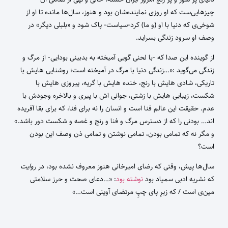
چیزهایی‌ست که او روزی نماینده‌شان بود و هنوز، سال‌ها مانده تا او از
شوخی‌ی که دنیا با او (و ما) کرد-سیاست- پاک شود و «بلبلی دیگر» در
وصف او سرود زندگی بسراید.
از گوینده این صدا که -با لحنی گویی آمیخته به بدبینی بودایی- از مرگ و
زندگی می‌گوید :«…زندگی دنیا با مرگ در آمیخته است؛ روشنایی هایش با
تاریکی، شادی هایش با رنج، خنده هایش با گریه، پیروزی هایش با
شکست، زیبایی هایش با زشتی، جوانی اش با پیری و بالاخره وجودش با
عدم. حقیقت این عالم فنا است و انسان را نه برای فنا، که برای بقا آفریده
اند… بودنی را که از دسترس مرگ و فنا و رنج و غصه و شکست دور باشد.»
و مگر نه که تمامی بودن، تمامی نوشتن و تمامی ذن وصف این بودن
است؟
سال‌ها پیش‌، وقتی که رضای امیرخانی هنوز معروف نشده بود، در
روایت
که نشریه ادبی سمپاد بود
نوشته بود
: «…دعای صحت و حرز سلامتی
مین‌ی است / که زیرِ پای چپِ مرتضای آوینی است…»