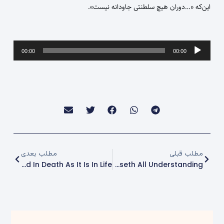
این‌که «…دوران هیچ سلطنتی جاودانه نیست».
پخش‌کننده
00:00
00:00
صوت
مطلب قبلی
مطلب بعدی
Surrendered In Death As It Is In Life
And The Peace Of God, Which Passeth All Understanding