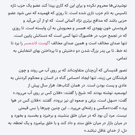
نوشیدنی‌ها محروم نکرده و برای این که کاری پیدا کند عضو یک حزب تازه
تاسیس به نام حزب نازی شده است. تا روزی که فهمیده که نمی شود عضو
حزبی باشد که مدافع برتری نژاد آلمانی است که او از آن می‌آید و
فرودستی خون یهودی که همسر و محبوبش به آن وابسته است. تا روزی
که در تجمع حزب در هامبورگ تنها کسی است که دستانش پایین است،‌
تنها صدای مخالف است و همین صدای مخالف
آگوست لاندمسر
را برد تا
ته خط. تا بی پدر بزرگ شدن دو دخترش و تا پرداختن بهای انتخابش به
تمامی.
تصور قدیسانی که آن‌چنان متفاوت‌اند که بر روی آب می روند و چون
فرشتگان می زیند، تنها ایجاد احساس گناه در انسان و محکوم کردنش به
عادی و پست بودن‌ است. در همان کتاب‌ها، هزار سال پیش از
ابوسعید نوشته بودند که: شیخ را گفتند: «فلان کس بر روی آب می‏‌رود.»
گفت: «سهل است، بزغی و صعوه ای نیز برود». گفتند :«فلان کس در هوا
پرد.» گفت:«مگسی و زغنه‌‏ای می‌‏پرد… این چنین چیزها را بس قیمتی
نیست. مرد آن بود که در میان خلق بنشیند و برخیزد و بخسبد و بخورد و
در میان بازار در میان خلق ستد و داد کند و با خلق بیامیزد و یک لحظه، به
دل، از خدای غافل نباشد.»