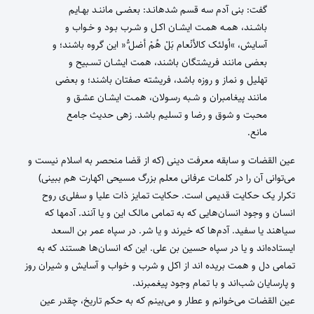
گفت: بنی آدم سه قسم شدهانـد: بعضـی ماننـد بهـایم
باشـند، همـه همـت ایشـان اکـل و شـرب بـود و خـواب و
آسایش، »اُولئک کالأنْعام بَلْ هُمْ أضل ُّ« این گروه باشند؛ و
بعضی مانند فریشتگان باشند، همت ایشـان تسـبیح و
تهلیل و نماز و روزه باشد، فریشته صفتان باشند؛ و بعضی
مانند پیغامبران و شـبه رسـولان، همـت ایشـان عشـق و
محبت و شوق و رضا و تسلیم باشد. زهی حدیث جامع
مانع.
عین القضات و سابقه معرفت دینی (که از قضا منحصر به اسلام نیست و
می‌توانی آن را در کلمات عرفانی معلم بزرگ مسیحی اکهارت هم ببینی)
تکرار یک حکایت قدیمی است. حکایت تمایز ذات علیا و سفلی‌ی روح
انسان و وجود انسان‌هایی که به تمامی مالک این و یا آنند. آدمها که
سیاهند یا سفید. آدم‌ها که خیرند و یا شر. در سپاه عمر بن السعد
ایستاده‌اند و یا در سپاه حسین بن علی. این که انسان‌ها هستند که به
تمامی دل و همت بریده اند از اکل و شرب و خواب و آسایش و شیران روز
و پارسایان شب‌اند و با تمام وجود پیغمبرند.
عین القضات می‌خوانم و عطار و می‌بینم که به حکم تاریخ، چقدر عین