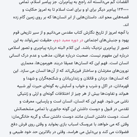
القضات کم می‌دانسته اند راجع به پیام‌بران. جز پیامبر اسلام، تمامی
۱۲۴۰۰۰ پیام‌بر دیگر برای او و برای امت اسلام تا به امروز حکایت و
قصه‌هایی محو اند. داستان‌هایی از ابر انسان‌ها که بر روی زمین گام زده
اند.
با آنچه امروز از تاریخ نگارش کتاب مقدس می‌دانیم و از سیر تاریخی قوم
یهود و جنبش‌های اجتماعی
در دوره معبد دوم
، حقیقت نمی‌تواند به این
تصور از پیام‌بری نزدیک باشد. این کلام البته درباره پیام‌بری و تصور اسلامی
درباره این مفهوم نیست. صحبت درباره عرفان، مذهب و عدم درک انسانی
انسان است. فهم این که انسان‌ها عمیقا دربند هورمون‌ها، معماری
نورون‌های مغزشان و ساختار فیزیکی‌اند که از آن‌ها انسان می سازد. این
که انسا‌ن‌ها: دزدان و قاتلان و زندان‌بانان و شکنجه‌گران و شهدا و
قهرمانان، در اکل و شرب و خواب و آسایش به گونه‌ای حیرت آور شبیه
هم‌اند و تفاوت‌ها بیش از هر چیز از اختلافات گونه‌ای و ارثی و ژنتیکی
ناشی می شود. فهم این که انسان،‌ انسان است و پارسایی، معرفت و
تقدس در قبول و دوست داشتن این گونه جانوری با تمامی مشخصاتش
است. دوست داشتن انسان مانند دوست داشتن سگ و گربه خانگی‌مان:
وقتی که می خواهد با عروسک اسباب بازی بخوابد و وقتی روی فرش دفع
فضولات می کند و بی‌دلیل می هراسد. وقتی در بالاترین حد خود طبیعی و