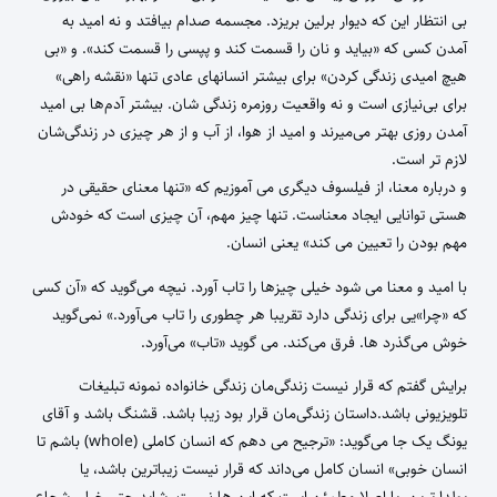
بی انتظار این که دیوار برلین بریزد. مجسمه صدام بیافتد و نه امید به
آمدن کسی که «بیاید و نان را قسمت کند و پپسی را قسمت کند». و «بی
هیچ امیدی زندگی کردن» برای بیشتر انسانهای عادی تنها «نقشه راهی»
برای بی‌نیازی است و نه واقعیت روزمره زندگی شان. بیشتر آدم‌ها بی امید
آمدن روزی بهتر می‌میرند و امید از هوا، از آب و از هر چیزی در زندگی‌شان
لازم تر است.
و درباره معنا، از فیلسوف دیگری می آموزیم که «تنها معنای حقیقی در
هستی توانایی ایجاد معناست. تنها چیز مهم، آن چیزی است که خودش
مهم بودن را تعیین می کند» یعنی انسان.
با امید و معنا می شود خیلی چیزها را تاب آورد. نیچه می‌گوید که «آن کسی
که «چرا»یی برای زندگی دارد تقریبا هر چطوری را تاب می‌آورد.» نمی‌گوید
خوش می‌گذرد ها. فرق می‌کند. می گوید «تاب» می‌آورد.
برایش گفتم که قرار نیست زندگی‌مان زندگی خانواده نمونه تبلیغات
تلویزیونی باشد.داستان زندگی‌مان قرار بود زیبا باشد. قشنگ باشد و آقای
یونگ یک جا می‌گوید: «ترجیح می دهم که انسان کاملی (whole) باشم تا
انسان خوبی» انسان کامل می‌داند که قرار نیست زیباترین باشد،‌ یا