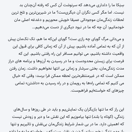
سِنِکا ما را دلداری می‌دهد که سرنوشت آن‌ کس که رفته آن‌چنان بد
نیست. اما مگر کسی نگران آن دیگری‌ست؟ ما در شیرین‌ترین و تلخ ترین
لحظات زندگی‌مان موجوداتی عمیقا خویش محوریم و دغدغه اصلی مان
خودمانیم: آن چه که ما در نبود دیگری از دست می‌دهیم…
و می‌دانی مرگ گویای چه رازی ست؟ گویای این‌که ما هم، تک تک‌مان پیش
از آن که به تمامی آماده باشیم، پیش از آن که زمانی کافی برای قبول این
واقعیت داشته باشیم،‌ می توانیم مسافر این راه رفتنی باشیم. این که
فرصت برای زیستن محدودست و ما در رسیدن به آرزوها و برنامه های دراز
مدت زندگی‌مان، بختی سرشار و زمانی بی انتها نخواهیم داشت. زمان رفتن
ممکن است که در غیرمنتظره‌ترین لحظه ممکن فرا برسد: وقتی که خیال
می کنیم که تمامی راه‌ها به رویمان و در راه رسیدن به «داشتن» تمامی
چیزهای که خواسته‌ایم فراهم‌ست.
این راز که ما تنها بازیگران یک نمایش‌یم و باید در طی روزها و سال‌های
زندگی، (کوتاه یا بلند) تنها بیاموزیم که این نقش ما و دیر و زودش نیست
که اهمیتی دارد. ما در بی شمار شرایط زندگی‌مان بی‌نقش و تاثیریم و تنها
راز مهم زندگی: خوب بازی کردن در نقشی‌ست که بی خواسته ما به ما داده