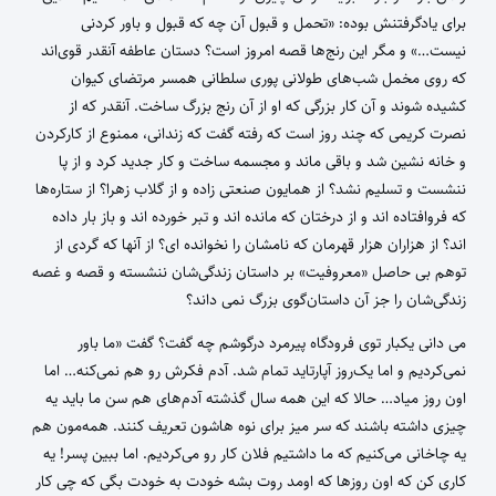
برای یادگرفتنش بوده: «تحمل و قبول آن چه که قبول و باور کردنی
نیست…» و مگر این رنج‌ها قصه امروز است؟ دستان عاطفه آنقدر قوی‌اند
که روی مخمل شب‌های طولانی پوری سلطانی همسر مرتضای کیوان
کشیده شوند و آن کار بزرگی که او از آن رنج بزرگ ساخت. آنقدر که از
نصرت کریمی که چند روز است که رفته گفت که زندانی، ممنوع از کارکردن
و خانه نشین شد و باقی ماند و مجسمه ساخت و کار جدید کرد و از پا
ننشست و تسلیم نشد؟ از همایون صنعتی زاده و از گلاب زهرا؟ از ستاره‌ها
که فروافتاده اند و از درختان که مانده اند و تبر خورده اند و باز بار داده
اند؟ از هزاران هزار قهرمان که نامشان را نخوانده ای؟ از آنها که گردی از
توهم بی حاصل «معروفیت» بر داستان زندگی‌شان ننشسته و قصه و غصه
زندگی‌شان را جز آن داستان‌گوی بزرگ نمی داند؟
می دانی یکبار توی فرودگاه پیرمرد درگوشم چه گفت؟ گفت «ما باور
نمی‌کردیم و اما یک‌روز آپارتاید تمام شد. آدم فکرش رو هم نمی‌کنه… اما
اون روز میاد… حالا که این همه سال گذشته آدم‌های هم سن ما باید یه
چیزی داشته باشند که سر میز برای نوه هاشون تعریف کنند. همه‌مون هم
یه چاخانی می‌کنیم که ما داشتیم فلان کار رو می‌کردیم. اما ببین پسر! یه
کاری کن که اون روزها‌ که اومد روت بشه خودت به خودت بگی که چی کار