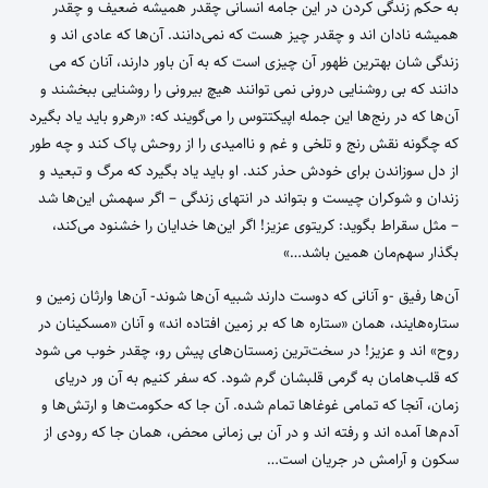
به حکم زندگی کردن در این جامه انسانی چقدر همیشه ضعیف و چقدر
همیشه نادان اند و چقدر چیز هست که نمی‌دانند. آن‌ها که عادی اند و
زندگی شان بهترین ظهور آن چیزی است که به آن باور دارند، آنان که می
دانند که بی روشنایی درونی نمی توانند هیچ بیرونی را روشنایی ببخشند و
آن‌ها که در رنج‌ها این جمله اپیکتتوس را می‌گویند که: «رهرو باید یاد بگیرد
که چگونه نقش رنج و تلخی و غم و ناامیدی را از روحش پاک کند و چه طور
از دل سوزاندن برای خودش حذر کند. او باید یاد بگیرد که مرگ و تبعید و
زندان و شوکران چیست و بتواند در انتهای زندگی – اگر سهمش این‌ها شد
– مثل سقراط بگوید: کریتوی عزیز! اگر این‌ها خدایان را خشنود می‌کند،
بگذار سهم‌مان همین باشد…»
آن‌ها رفیق -و آنانی که دوست دارند شبیه آن‌ها شوند- آن‌ها وارثان زمین و
ستاره‌هایند، همان «ستاره ها که بر زمین افتاده اند» و آنان «مسکینان در
روح» اند و عزیز!‌ در سخت‌ترین زمستان‌های پیش رو، چقدر خوب می شود
که قلب‌هامان به گرمی قلبشان گرم شود. که سفر کنیم به آن ور دریای
زمان، آنجا که تمامی غوغاها تمام شده. آن جا که حکومت‌ها و ارتش‌ها و
آدم‌ها آمده اند و رفته اند و در آن بی زمانی محض،‌ همان جا که رودی از
سکون و آرامش در جریان است…