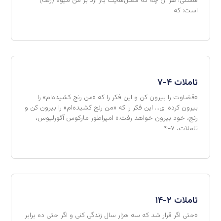
هستی! هر آن چه که فصل‌هایت بار آرد بر من میوه (رضا)
است: که
تاملات ۴-۷
«قضاوت را بیرون کن و این فکر را که «من رنج کشیده‌ام» را
بیرون کرده ای… این فکر را که «من رنج کشیده‌ام» را بیرون کن و
رنج، خود بیرون خواهد رفت.» امپراطور مارکوس آئورلیوس،
تاملات، ۷-۴
تاملات ۲-۱۴
«حتی اگر قرار شد که سه هزار سال زندگی کنی و اگر حتی ده برابر